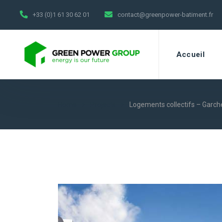
+33 (0)1 61 30 62 01
contact@greenpower-batiment.fr
Accueil
Home
Projects
Logements collectifs – Garch