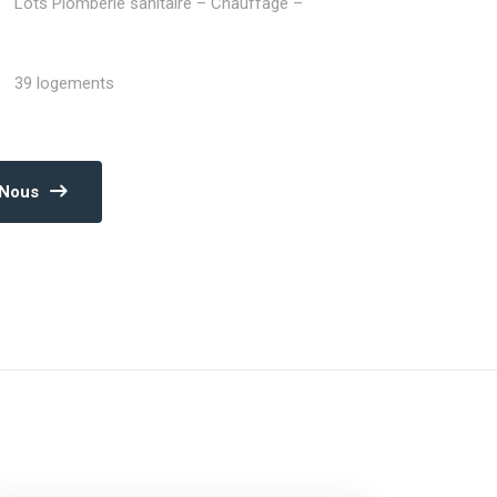
Lots Plomberie sanitaire – Chauffage –
39 logements
-Nous