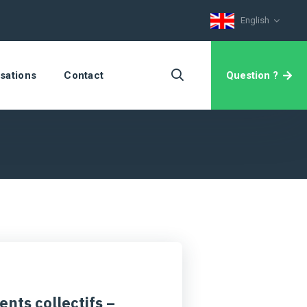
English
Question ?
isations
Contact
nts collectifs –