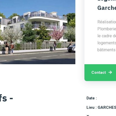
Garch
Réalisatio
Plomberie,
le cadre d
logements 
bâtiments
Contact
s -
Date :
Lieu : GARCHES