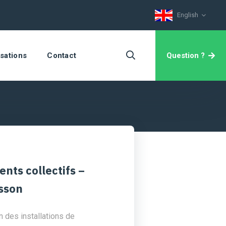
English
Question ?
isations
Contact
nts collectifs –
sson
n des installations de