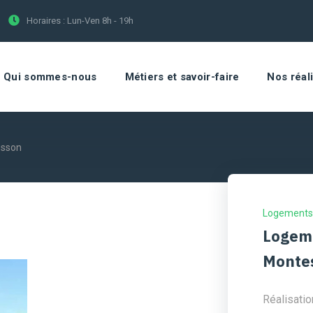
Horaires :
Lun-Ven 8h - 19h
Qui sommes-nous
Métiers et savoir-faire
Nos réal
esson
Logements
Logeme
Monte
Réalisatio